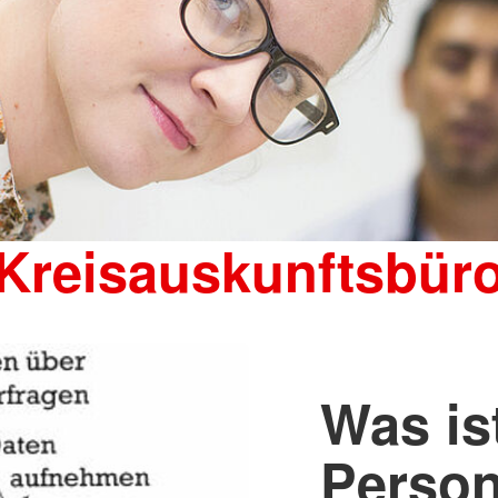
Kreisauskunftsbür
Was is
Perso