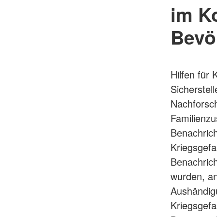
im Ko
Bevö
Hilfen für
Sicherstel
Nachforsch
Familienz
Benachrich
Kriegsgef
Benachrich
wurden, a
Aushändigu
Kriegsgefa