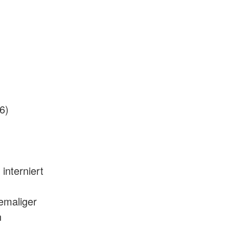
6)
interniert
emaliger
n