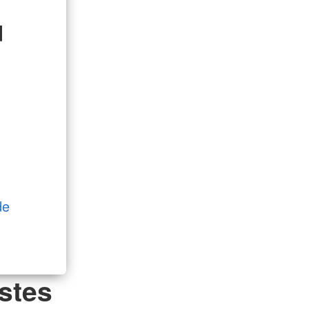
d
de
stes