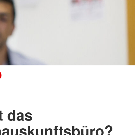
o
t das
nauskunftsbüro?