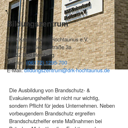
Bildungszentrum
DRK Kreisverband Hochtaunus e.V.
Justus-von-Liebig-Straße 3a
61352 Bad Homburg
Telefon:
(06172) 1295-700
E-Mail:
bildungszentrum@drk-hochtaunus.de
Die Ausbildung von Brandschutz- &
Evakuierungshelfer ist nicht nur wichtig,
sondern Pflicht für jedes Unternehmen. Neben
vorbeugendem Brandschutz ergreifen
Brandschutzhelfer erste Maßnahmen bei