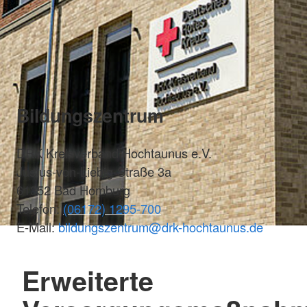
Bildungszentrum
DRK Kreisverband Hochtaunus e.V.
Justus-von-Liebig-Straße 3a
61352 Bad Homburg
Telefon:
(06172) 1295-700
E-Mail:
bildungszentrum@drk-hochtaunus.de
Erweiterte