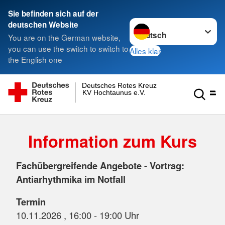
Sie befinden sich auf der
Sprache wechseln zu
deutschen Website
You are on the German website,
you can use the switch to switch to
Alles klar
the English one
Deutsches Rotes Kreuz
KV Hochtaunus e.V.
Information zum Kurs
Fachübergreifende Angebote - Vortrag:
Antiarhythmika im Notfall
Termin
10.11.2026 , 16:00 - 19:00 Uhr