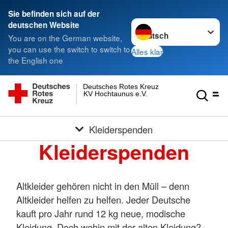
Sie befinden sich auf der
Sprache wechseln zu
deutschen Website
You are on the German website,
you can use the switch to switch to
Alles klar
the English one
Deutsches Rotes Kreuz
KV Hochtaunus e.V.
Kleiderspenden
Kleiderspenden
Altkleider gehören nicht in den Müll – denn
Altkleider helfen zu helfen. Jeder Deutsche
kauft pro Jahr rund 12 kg neue, modische
Kleidung. Doch wohin mit der alten Kleidung?