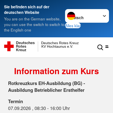
Sie befinden sich auf der
Sprache wechseln zu
deutschen Website
You are on the German website,
you can use the switch to switch to
Alles klar
the English one
Deutsches Rotes Kreuz
KV Hochtaunus e.V.
Information zum Kurs
Rotkreuzkurs EH-Ausbildung (BG) -
Ausbildung Betrieblicher Ersthelfer
Termin
07.09.2026 , 08:30 - 16:00 Uhr