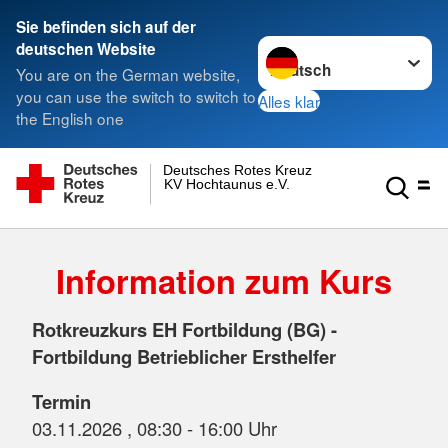
Sie befinden sich auf der
Sprache wechseln zu
deutschen Website
You are on the German website,
you can use the switch to switch to
Alles klar
the English one
Deutsches Rotes Kreuz
KV Hochtaunus e.V.
Information zum Kurs
Rotkreuzkurs EH Fortbildung (BG) -
Fortbildung Betrieblicher Ersthelfer
Termin
03.11.2026 , 08:30 - 16:00 Uhr