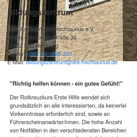
Bildungszentrum
DRK Kreisverband Hochtaunus e.V.
Justus-von-Liebig-Straße 3a
61352 Bad Homburg
Telefon:
(06172) 1295-700
E-Mail:
bildungszentrum@drk-hochtaunus.de
"Richtig helfen können - ein gutes Gefühl!"
Der Rotkreuzkurs Erste Hilfe wendet sich
grundsätzlich an alle Interessierten, da keinerlei
Vorkenntnisse erforderlich sind, sowie an
Führerscheinanwärter/innen. Die hohe Anzahl
von Notfällen in den verschiedensten Bereichen