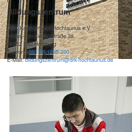
Bildungszentrum
DRK Kreisverband Hochtaunus e.V.
Justus-von-Liebig-Straße 3a
61352 Bad Homburg
Telefon:
(06172) 1295-700
E-Mail:
bildungszentrum@drk-hochtaunus.de