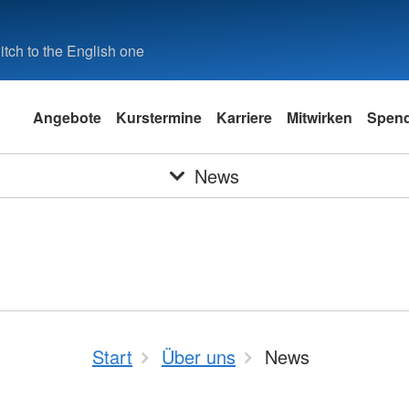
tch to the English one
Angebote
Kurstermine
Karriere
Mitwirken
Spen
News
Start
Über uns
News