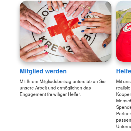
Mitglied werden
Helf
Mit Ihrem Mitgliedsbeitrag unterstützen Sie
Mit uns
unsere Arbeit und ermöglichen das
realisi
Engagement freiwilliger Helfer.
Koopera
Mensch
Spende
Partner
passen
Untern