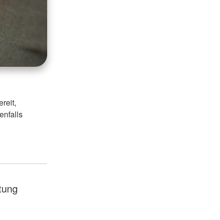
reit,
enfalls
itung