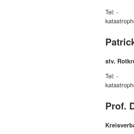
Tel: -
katastrop
Patri
stv. Rotk
Tel: -
katastrop
Prof. 
Kreisverb