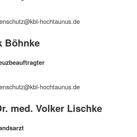
henschutz@kbl-hochtaunus.de
ck Böhnke
reuzbeauftragter
henschutz@kbl-hochtaunus.de
Dr. med. Volker Lischke
andsarzt