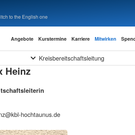
tch to the English one
Angebote
Kurstermine
Karriere
Mitwirken
Spen
Kreisbereitschaftsleitung
x Heinz
tschaftsleiterin
inz@kbl-hochtaunus.de