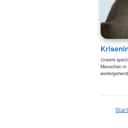
Kriseni
Unsere spezie
Menschen in 
weitergehend
Start