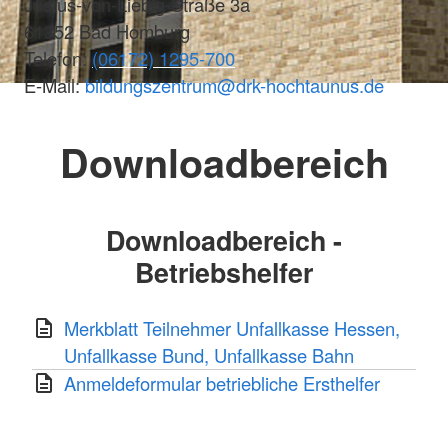
Justus-von-Liebig-Straße 3a
61352 Bad Homburg
Telefon:
(06172) 1295-700
E-Mail:
bildungszentrum@drk-hochtaunus.de
Downloadbereich
Downloadbereich -
Betriebshelfer
Merkblatt Teilnehmer Unfallkasse Hessen,
Unfallkasse Bund, Unfallkasse Bahn
Anmeldeformular betriebliche Ersthelfer