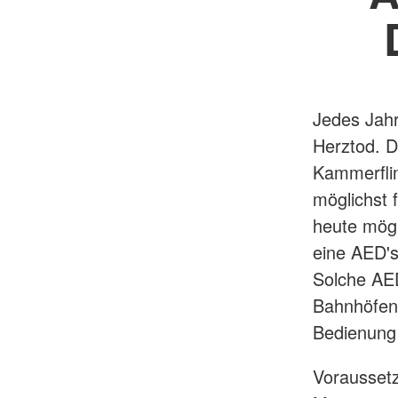
Jedes Jahr
Herztod. D
Kammerflim
möglichst f
heute mögli
eine AED's
Solche AED
Bahnhöfen 
Bedienung 
Voraussetzu