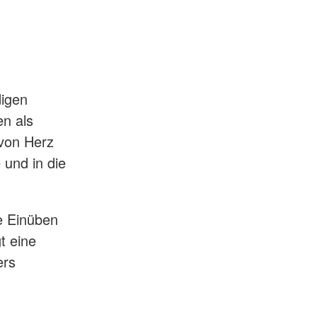
digen
en als
von Herz
 und in die
e Einüben
t eine
ers