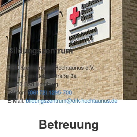
Bildungszentrum
DRK Kreisverband Hochtaunus e.V.
Justus-von-Liebig-Straße 3a
61352 Bad Homburg
Telefon:
(06172) 1295-700
E-Mail:
bildungszentrum@drk-hochtaunus.de
Betreuung